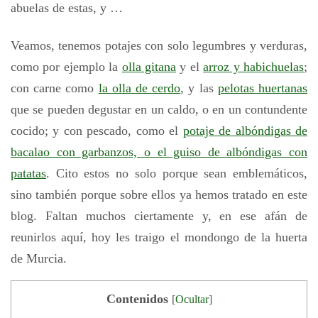
abuelas de estas, y …
Veamos, tenemos potajes con solo legumbres y verduras,
como por ejemplo la
olla gitana
y el
arroz y habichuelas
;
con carne como
la olla de cerdo
, y las
pelotas huertanas
que se pueden degustar en un caldo, o en un contundente
cocido; y con pescado, como el
potaje de albóndigas de
bacalao con garbanzos, o el guiso de albóndigas con
patatas
. Cito estos no solo porque sean emblemáticos,
sino también porque sobre ellos ya hemos tratado en este
blog. Faltan muchos ciertamente y, en ese afán de
reunirlos aquí, hoy les traigo el mondongo de la huerta
de Murcia.
Contenidos
[
Ocultar
]