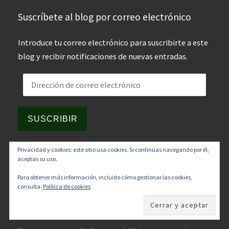
Suscríbete al blog por correo electrónico
Introduce tu correo electrónico para suscribirte a este
blog y recibir notificaciones de nuevas entradas.
Dirección de correo electrónico
SUSCRIBIR
Privacidad y cookies: este sitio usa cookies. Si continúas navegando por él,
aceptas su uso.
Para obtener más información, incluido cómo gestionar las cookies,
consulta:
Política de cookies
Diversidad y un poco de todo
by
Benjamín García
García
is licensed under a
Creative Commons