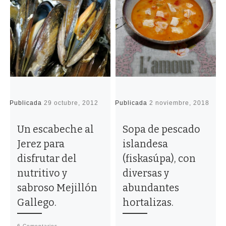
Publicada
29 octubre, 2012
Publicada
2 noviembre, 2018
P
Un escabeche al
Sopa de pescado
Jerez para
islandesa
disfrutar del
(fiskasúpa), con
nutritivo y
diversas y
sabroso Mejillón
abundantes
Gallego.
hortalizas.
6 Comentarios