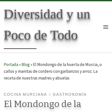
Skip to content
Diversidad y un
Poco de Todo
Me
Portada
»
Blog
»
El Mondongo de la huerta de Murcia, o
callos y manitas de cordero con garbanzos y arroz. La
receta de nuestras madres y abuelas
COCINA MURCIANA
GASTRONOMÍA
El Mondongo de la