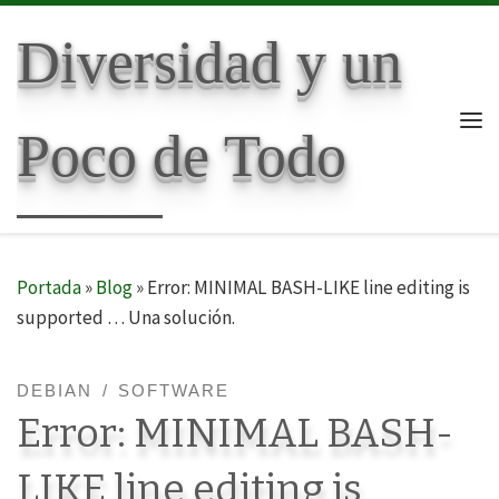
Skip to content
Diversidad y un
Poco de Todo
Me
Portada
»
Blog
»
Error: MINIMAL BASH-LIKE line editing is
supported … Una solución.
DEBIAN
SOFTWARE
Error: MINIMAL BASH-
LIKE line editing is