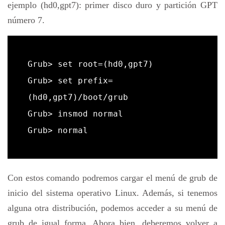
ejemplo (hd0,gpt7): primer disco duro y partición GPT
número 7.
Grub> set root=(hd0,gpt7)

Grub> set prefix=
(hd0,gpt7)/boot/grub

Grub> insmod normal

Grub> normal
Con estos comando podremos cargar el menú de grub de
inicio del sistema operativo Linux. Además, si tenemos
alguna otra distribución, podemos acceder a su menú de
grub de igual forma. Ahora bien, deberemos volver a