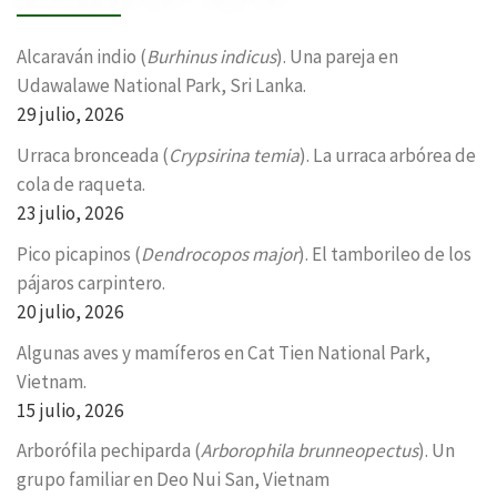
Alcaraván indio (
Burhinus indicus
). Una pareja en
Udawalawe National Park, Sri Lanka.
29 julio, 2026
Urraca bronceada (
Crypsirina temia
). La urraca arbórea de
cola de raqueta.
23 julio, 2026
Pico picapinos (
Dendrocopos major
). El tamborileo de los
pájaros carpintero.
20 julio, 2026
Algunas aves y mamíferos en Cat Tien National Park,
Vietnam.
15 julio, 2026
Arborófila pechiparda (
Arborophila brunneopectus
). Un
grupo familiar en Deo Nui San, Vietnam