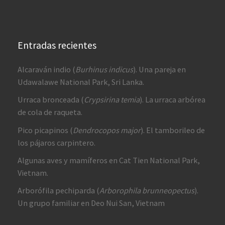
Entradas recientes
Alcaraván indio (
Burhinus indicus
). Una pareja en
Udawalawe National Park, Sri Lanka.
Urraca bronceada (
Crypsirina temia
). La urraca arbórea
de cola de raqueta.
Pico picapinos (
Dendrocopos major
). El tamborileo de
los pájaros carpintero.
Algunas aves y mamíferos en Cat Tien National Park,
Vietnam.
Arborófila pechiparda (
Arborophila brunneopectus
).
Un grupo familiar en Deo Nui San, Vietnam