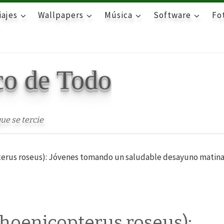
iajes
Wallpapers
Música
Software
Fot
co de Todo
ue se tercie
rus roseus): Jóvenes tomando un saludable desayuno matinal e
hoenicopterus roseus):