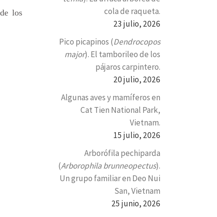
cola de raqueta.
de los
23 julio, 2026
Pico picapinos (
Dendrocopos
major
). El tamborileo de los
pájaros carpintero.
20 julio, 2026
Algunas aves y mamíferos en
Cat Tien National Park,
Vietnam.
15 julio, 2026
Arborófila pechiparda
(
Arborophila brunneopectus
).
Un grupo familiar en Deo Nui
San, Vietnam
25 junio, 2026