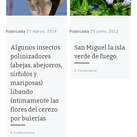
Publicada
27 marzo, 2014
Publicada
25 junio, 2012
P
Algunos insectos
San Miguel la isla
polinizadores
verde de fuego.
(abejas, abejorros,
1 Comentario
sírfidos y
mariposas)
libando
íntimamente las
flores del cerezo
por bulerías.
9 Comentarios