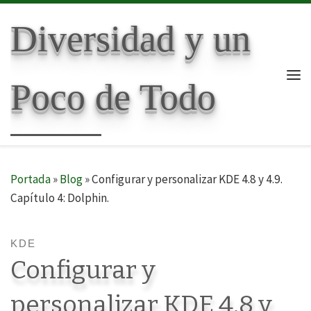
Skip to content
Diversidad y un
Poco de Todo
Me
Portada
»
Blog
»
Configurar y personalizar KDE 4.8 y 4.9.
Capítulo 4: Dolphin.
KDE
Configurar y
personalizar KDE 4.8 y