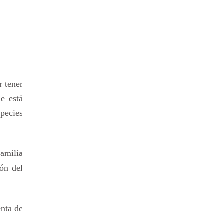
r tener
e está
pecies
familia
ión del
enta de