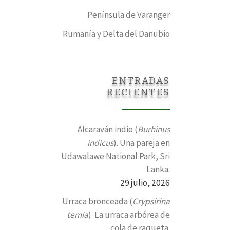
Península de Varanger
Rumanía y Delta del Danubio
ENTRADAS
RECIENTES
Alcaraván indio (
Burhinus
indicus
). Una pareja en
Udawalawe National Park, Sri
Lanka.
29 julio, 2026
Urraca bronceada (
Crypsirina
temia
). La urraca arbórea de
cola de raqueta.