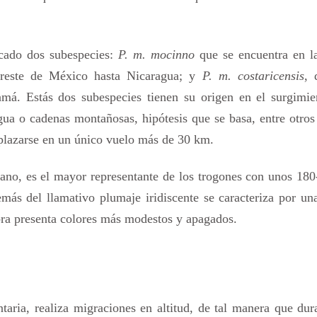
icado dos subespecies:
P. m. mocinno
que se encuentra en la
sureste de México hasta Nicaragua; y
P. m. costaricensis
, 
amá. Estás dos subespecies tienen su origen en el surgimie
ua o cadenas montañosas, hipótesis que se basa, entre otros
splazarse en un único vuelo más de 30 km.
ano, es el mayor representante de los trogones con unos 180
ás del llamativo plumaje iridiscente se caracteriza por una
ra presenta colores más modestos y apagados.
aria, realiza migraciones en altitud, de tal manera que dur