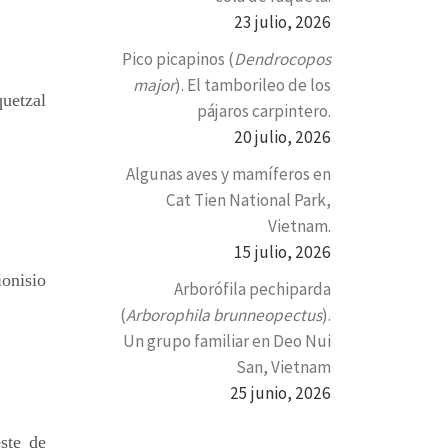
23 julio, 2026
Pico picapinos (
Dendrocopos
major
). El tamborileo de los
uetzal
pájaros carpintero.
20 julio, 2026
Algunas aves y mamíferos en
Cat Tien National Park,
Vietnam.
15 julio, 2026
ionisio
Arborófila pechiparda
(
Arborophila brunneopectus
).
Un grupo familiar en Deo Nui
San, Vietnam
25 junio, 2026
ste de