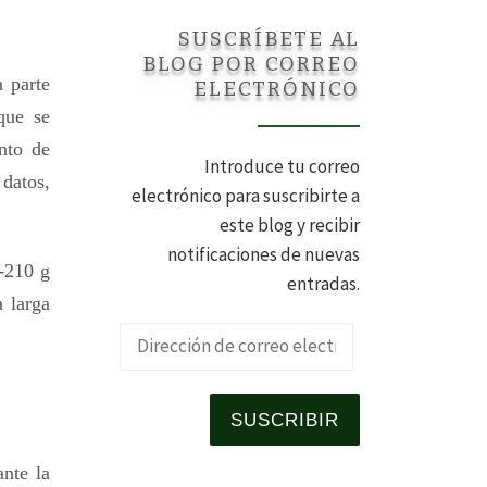
SUSCRÍBETE AL
BLOG POR CORREO
 parte
ELECTRÓNICO
que se
nto de
Introduce tu correo
 datos,
electrónico para suscribirte a
este blog y recibir
notificaciones de nuevas
-210 g
entradas.
 larga
Dirección de 
SUSCRIBIR
ante la