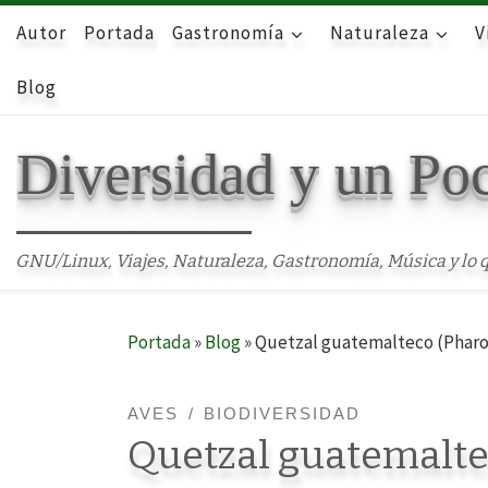
Autor
Skip to content
Portada
Gastronomía
Naturaleza
V
Blog
Diversidad y un Po
GNU/Linux, Viajes, Naturaleza, Gastronomía, Música y lo q
Portada
»
Blog
»
Quetzal guatemalteco (Pharom
AVES
BIODIVERSIDAD
Quetzal guatemalt