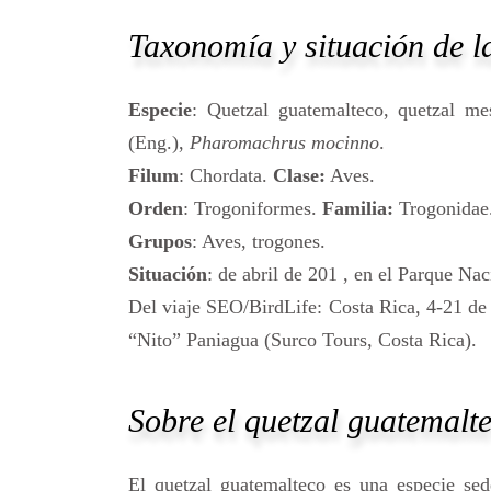
Taxonomía y situación de la
Especie
: Quetzal guatemalteco, quetzal me
(Eng.),
Pharomachrus mocinno
.
Filum
: Chordata.
Clase:
Aves.
Orden
: Trogoniformes.
Familia:
Trogonidae
Grupos
: Aves, trogones.
Situación
: de abril de 201 , en el Parque Na
Del viaje SEO/BirdLife: Costa Rica, 4-21 de
“Nito” Paniagua (Surco Tours, Costa Rica).
Sobre el quetzal guatemalt
El quetzal guatemalteco es una especie sed