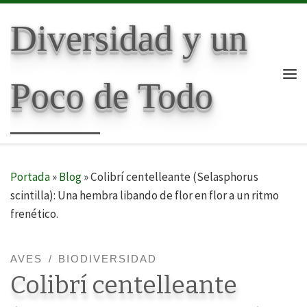
Skip to content
Diversidad y un
Poco de Todo
Me
Portada
»
Blog
»
Colibrí centelleante (Selasphorus
scintilla): Una hembra libando de flor en flor a un ritmo
frenético.
AVES
BIODIVERSIDAD
Colibrí centelleante