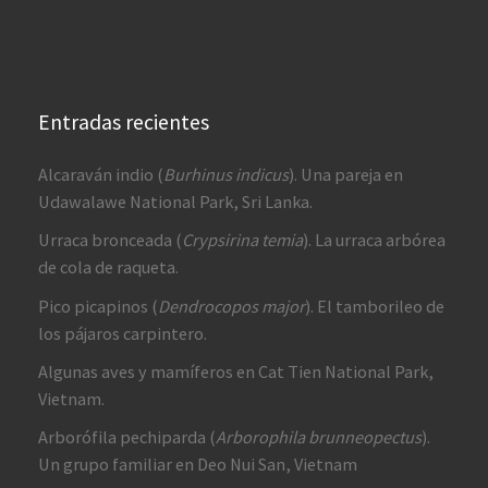
Entradas recientes
Alcaraván indio (
Burhinus indicus
). Una pareja en
Udawalawe National Park, Sri Lanka.
Urraca bronceada (
Crypsirina temia
). La urraca arbórea
de cola de raqueta.
Pico picapinos (
Dendrocopos major
). El tamborileo de
los pájaros carpintero.
Algunas aves y mamíferos en Cat Tien National Park,
Vietnam.
Arborófila pechiparda (
Arborophila brunneopectus
).
Un grupo familiar en Deo Nui San, Vietnam