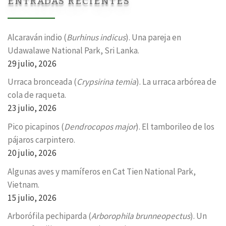
ENTRADAS RECIENTES
Alcaraván indio (
Burhinus indicus
). Una pareja en
Udawalawe National Park, Sri Lanka.
29 julio, 2026
Urraca bronceada (
Crypsirina temia
). La urraca arbórea de
cola de raqueta.
23 julio, 2026
Pico picapinos (
Dendrocopos major
). El tamborileo de los
pájaros carpintero.
20 julio, 2026
Algunas aves y mamíferos en Cat Tien National Park,
Vietnam.
15 julio, 2026
Arborófila pechiparda (
Arborophila brunneopectus
). Un