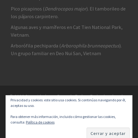
Pico picapinos (
Dendrocopos major
). El tamborileo de
los pájaros carpintero.
Algunas aves y mamíferos en Cat Tien National Park,
Vietnam.
Arborófila pechiparda (
Arborophila brunneopectus
).
Un grupo familiar en Deo Nui San, Vietnam
© 2026
Diversidad y un Poco de Todo
–
Todos los derechos
Privacidad y cookies: este sitio usa cookies. Si continúas navegando por él,
reservados
aceptas su uso.
Designed with
Customizr Pro
–
Creado con
Para obtener más información, incluido cómo gestionar las cookies,
consulta:
Política de cookies