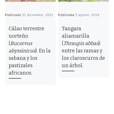
Publicada
31 diciembre, 2021
Publicada
5 agosto, 2019
P
Cálao terrestre
Tangara
norteño
aliamarilla
(
Bucorvus
(
Thraupis abbas
):
abyssinicus
). En la
entre las ramas y
sabana y los
los claroscuros de
pastizales
un árbol.
africanos.