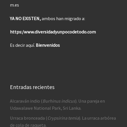
m.es
YA NO EXISTEN,
ambos han migrado a:
https:/www.diversidadyunpocodetodo.com
Es decir aquí.
Bienvenidos
Entradas recientes
Alcaraván indio (
Burhinus indicus
). Una pareja en
Udawalawe National Park, Sri Lanka.
Urraca bronceada (
Crypsirina temia
). La urraca arbórea
de cola de raqueta.