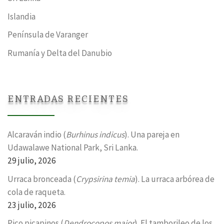
Islandia
Península de Varanger
Rumanía y Delta del Danubio
ENTRADAS RECIENTES
Alcaraván indio (
Burhinus indicus
). Una pareja en
Udawalawe National Park, Sri Lanka.
29 julio, 2026
Urraca bronceada (
Crypsirina temia
). La urraca arbórea de
cola de raqueta.
23 julio, 2026
Pico picapinos (
Dendrocopos major
). El tamborileo de los