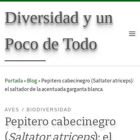
Skip to content
Diversidad y un
Poco de Todo
Me
Portada
»
Blog
»
Pepitero cabecinegro (Saltator atriceps):
el saltador de la acentuada garganta blanca.
AVES
BIODIVERSIDAD
Pepitero cabecinegro
(
Saltator atriceps
): el