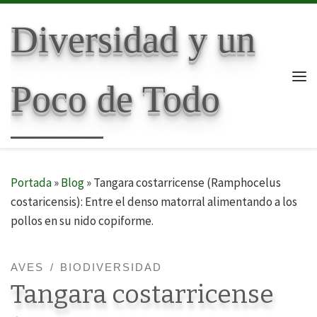
Skip to content
Diversidad y un
Poco de Todo
Me
Portada
»
Blog
»
Tangara costarricense (Ramphocelus
costaricensis): Entre el denso matorral alimentando a los
pollos en su nido copiforme.
AVES
BIODIVERSIDAD
Tangara costarricense