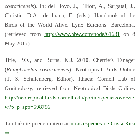
costaricensis
). In: del Hoyo, J., Elliott, A., Sargatal, J.,
Christie, D.A., de Juana, E. (eds.). Handbook of the
Birds of the World Alive. Lynx Edicions, Barcelona.
(retrieved from
http://www.hbw.com/node/61631
on 8
May 2017).
Title, P.O., and Burns, K.J. 2010. Cherrie’s Tanager
(
Ramphocelus costaricensis
), Neotropical Birds Online
(T. S. Schulenberg, Editor). Ithaca: Cornell Lab of
Ornithology; retrieved from Neotropical Birds Online:
http://neotropical.birds.cornell.edu/portal/species/overvie
w?p_p_spp=598796
También te pueden interesar
otras especies de Costa Rica
⇒