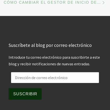
CÓMO CAMBIAR EL GESTOR DE INICIO DE SESIÓN (DISPLAY MANAYER) EN OPENSUSE, PORQUE HEMOS INSTALADO UN ESCRITORIO ADICIONAL, O POR LO QUE SEA.
Suscríbete al blog por correo electrónico
Introduce tu correo electrónico para suscribirte a este
blog y recibir notificaciones de nuevas entradas.
Dirección de correo electrónico
SUSCRIBIR