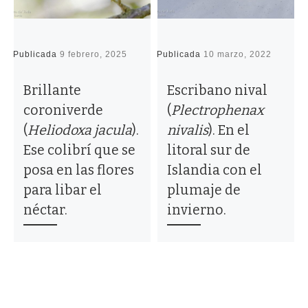
Publicada
9 febrero, 2025
Publicada
10 marzo, 2022
P
Brillante
Escribano nival
coroniverde
(
Plectrophenax
(
Heliodoxa jacula
).
nivalis
). En el
Ese colibrí que se
litoral sur de
posa en las flores
Islandia con el
para libar el
plumaje de
néctar.
invierno.