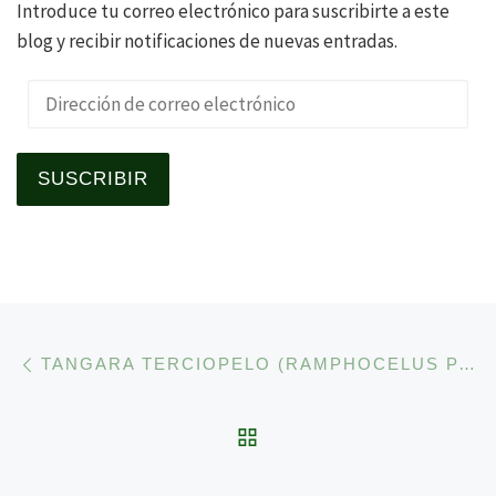
Introduce tu correo electrónico para suscribirte a este
blog y recibir notificaciones de nuevas entradas.
Dirección de correo electrónico
SUSCRIBIR
Navegación de la entrad
Entrada anterior
TANGARA TERCIOPELO (RAMPHOCELUS PASSERINII): SI SE OBSERVA EN LA VERTIENTE CARIBEÑA DE COSTA RICA SERÁ ESTA ESPECIE Y NO LA TANGARA COSTARRICENSE (R. COSTARICENSIS).
VOLVER A LA LISTA 
En