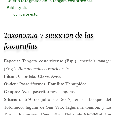
Galería fotográfica de la tangara costarricense
Bibliografía
Comparte esto:
Taxonomía y situación de las
fotografías
Especie
: Tangara costarricense (Esp.), cherrie’s tanager
(Eng.),
Ramphocelus costaricensis
.
Filum
: Chordata.
Clase
: Aves.
Orden
: Passeriformes.
Familia
: Thraupidae.
Grupos
: Aves, paseriformes, tangaras.
Situción
: 6-9 de julio de 2017, en el bosque del
Tolomuco, laguna de San Vito, laguna la Gamba, y La
Tarde; Puntarenas, Costa Rica. Del viaje SEO/BirdLife: