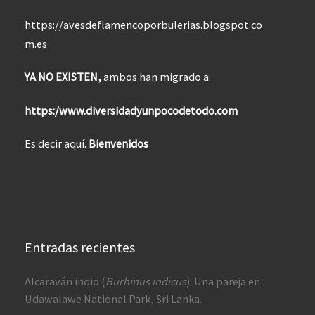
https://avesdeflamencoporbulerias.blogspot.co
m.es
YA NO EXISTEN,
ambos han migrado a:
https:/www.diversidadyunpocodetodo.com
Es decir aquí.
Bienvenidos
Entradas recientes
Alcaraván indio (
Burhinus indicus
). Una pareja en
Udawalawe National Park, Sri Lanka.