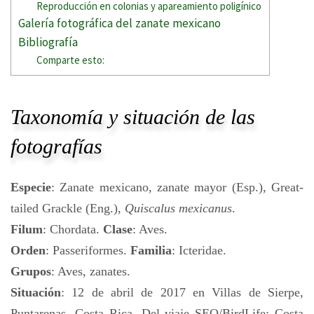
Reproducción en colonias y apareamiento poligínico
Galería fotográfica del zanate mexicano
Bibliografía
Comparte esto:
Taxonomía y situación de las
fotografías
Especie
: Zanate mexicano, zanate mayor (Esp.), Great-
tailed Grackle (Eng.),
Quiscalus mexicanus
.
Filum
: Chordata.
Clase
: Aves.
Orden
: Passeriformes.
Familia
: Icteridae.
Grupos
: Aves, zanates.
Situación
: 12 de abril de 2017 en Villas de Sierpe,
Puntarenas, Costa Rica. Del viaje SEO/BirdLife: Costa