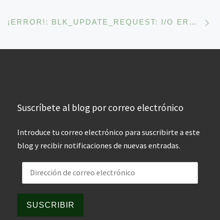
En
¡ERROR!: BLK_UPDATE_REQUEST: I/O ERROR, DEV FD0, SECTOR 0. NO HAY QUE ALARMARSE PORQUE TIENE FÁCIL SOLUCIÓN.
Suscríbete al blog por correo electrónico
Introduce tu correo electrónico para suscribirte a este
blog y recibir notificaciones de nuevas entradas.
Dirección de correo electrónico
SUSCRIBIR