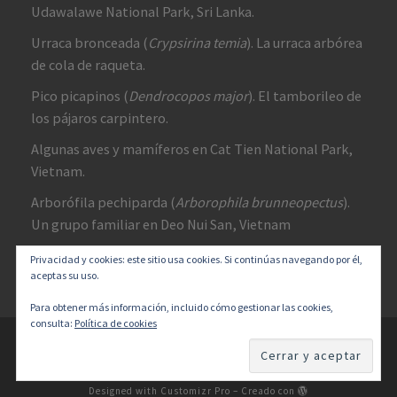
Udawalawe National Park, Sri Lanka.
Urraca bronceada (
Crypsirina temia
). La urraca arbórea
de cola de raqueta.
Pico picapinos (
Dendrocopos major
). El tamborileo de
los pájaros carpintero.
Algunas aves y mamíferos en Cat Tien National Park,
Vietnam.
Arborófila pechiparda (
Arborophila brunneopectus
).
Un grupo familiar en Deo Nui San, Vietnam
Privacidad y cookies: este sitio usa cookies. Si continúas navegando por él,
aceptas su uso.
Para obtener más información, incluido cómo gestionar las cookies,
consulta:
Política de cookies
© 2026
Diversidad y un Poco de Todo
–
Todos los derechos
reservados
Designed with
Customizr Pro
–
Creado con