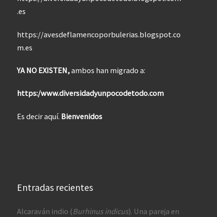
.es
https://avesdeflamencoporbulerias.blogspot.co
m.es
YA NO EXISTEN,
ambos han migrado a:
https:/www.diversidadyunpocodetodo.com
Es decir aquí.
Bienvenidos
Entradas recientes
Alcaraván indio (
Burhinus indicus
). Una pareja en