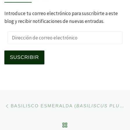
Introduce tu correo electrónico para suscribirte a este
blog y recibir notificaciones de nuevas entradas.
Dirección de correo electrónico
SUSCRIBIR
Navegación de la entrad
Entrada anterior
BASILISCO ESMERALDA (
BASILISCUS PLUMIFRONS
VOLVER A LA LISTA 