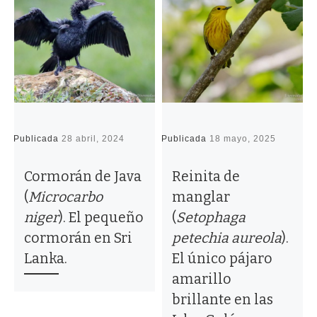
Publicada
28 abril, 2024
Publicada
18 mayo, 2025
P
Cormorán de Java
Reinita de
(
Microcarbo
manglar
niger
). El pequeño
(
Setophaga
cormorán en Sri
petechia aureola
).
Lanka.
El único pájaro
amarillo
brillante en las