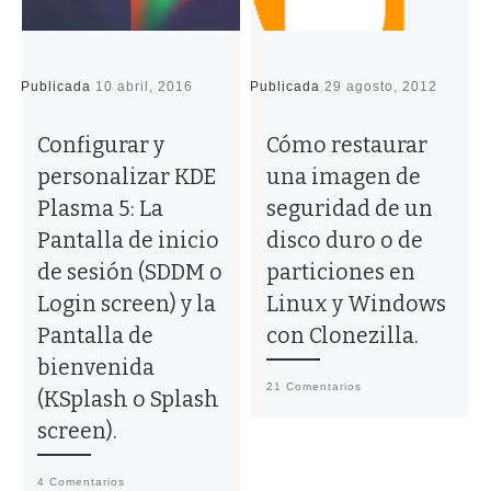
Publicada
10 abril, 2016
Publicada
29 agosto, 2012
P
Configurar y
Cómo restaurar
personalizar KDE
una imagen de
Plasma 5: La
seguridad de un
Pantalla de inicio
disco duro o de
de sesión (SDDM o
particiones en
Login screen) y la
Linux y Windows
Pantalla de
con Clonezilla.
bienvenida
21 Comentarios
(KSplash o Splash
screen).
4 Comentarios