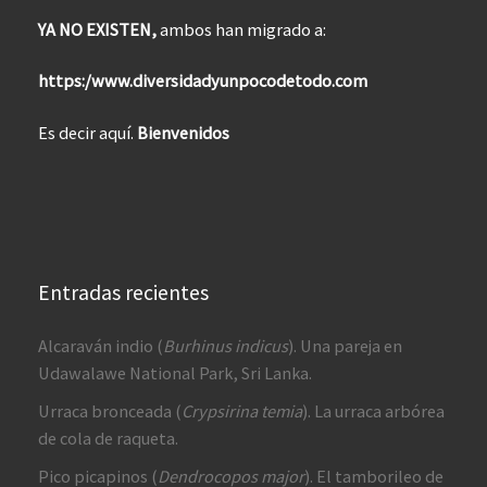
YA NO EXISTEN,
ambos han migrado a:
https:/www.diversidadyunpocodetodo.com
Es decir aquí.
Bienvenidos
Entradas recientes
Alcaraván indio (
Burhinus indicus
). Una pareja en
Udawalawe National Park, Sri Lanka.
Urraca bronceada (
Crypsirina temia
). La urraca arbórea
de cola de raqueta.
Pico picapinos (
Dendrocopos major
). El tamborileo de