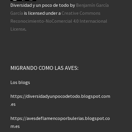
Diversidad y un poco de todo
by
Benjamín García
García
is licensed under a
Creative Commons
Reconocimiento-NoComercial 4.0 Internacional
License
.
MIGRANDO COMO LAS AVES:
Los blogs
https://diversidadyunpocodetodo.blogspot.com
.es
https://avesdeflamencoporbulerias.blogspot.co
m.es