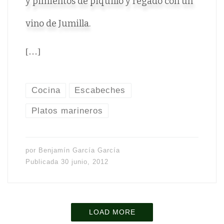
y pimientos de piquillo y regado con un
vino de Jumilla.
[…]
Cocina
Escabeches
Platos marineros
por
Benjamín García García
Publicada
30 junio, 2012
LOAD MORE