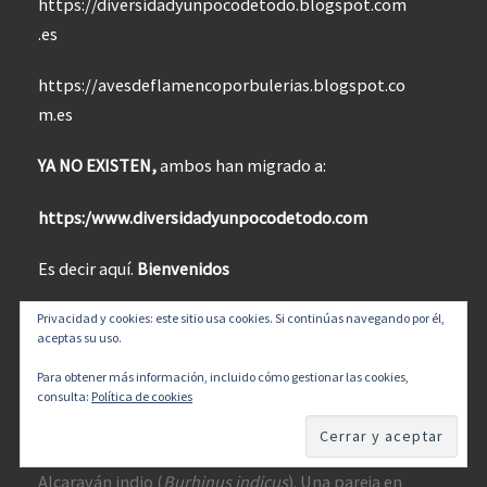
https://diversidadyunpocodetodo.blogspot.com
.es
https://avesdeflamencoporbulerias.blogspot.co
m.es
YA NO EXISTEN,
ambos han migrado a:
https:/www.diversidadyunpocodetodo.com
Es decir aquí.
Bienvenidos
Privacidad y cookies: este sitio usa cookies. Si continúas navegando por él,
aceptas su uso.
Para obtener más información, incluido cómo gestionar las cookies,
consulta:
Política de cookies
Entradas recientes
Alcaraván indio (
Burhinus indicus
). Una pareja en