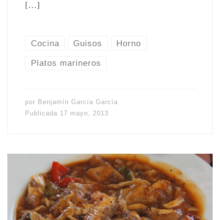
[…]
Cocina
Guisos
Horno
Platos marineros
por
Benjamín García García
Publicada
17 mayo, 2013